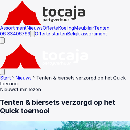
Assortiment
Nieuws
Offerte
Koeling
Meubilair
Tenten
06 83406793
Offerte starten
Bekijk assortiment
chevron_right
chevron_right
Start
Nieuws
Tenten & biersets verzorgd op het Quick
toernooi
Nieuws
1 min lezen
Tenten & biersets verzorgd op het
Quick toernooi