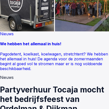
Nieuws
We hebben het allemaal in huis!
Pagodetent, koelkast, koelwagen, stretchtent? We hebben
het allemaal in huis! De agenda voor de zomermaanden
begint al goed vol te stromen maar er is nog voldoende
beschikbaarheid.
Nieuws
Partyverhuur Tocaja mocht
het bedrijfsfeest van
Ordelman & Dijkman