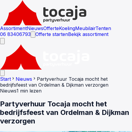
Assortiment
Nieuws
Offerte
Koeling
Meubilair
Tenten
06 83406793
Offerte starten
Bekijk assortiment
chevron_right
chevron_right
Start
Nieuws
Partyverhuur Tocaja mocht het
bedrijfsfeest van Ordelman & Dijkman verzorgen
Nieuws
1 min lezen
Partyverhuur Tocaja mocht het
bedrijfsfeest van Ordelman & Dijkman
verzorgen