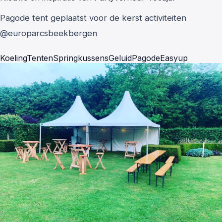
Pagode tent geplaatst voor de kerst activiteiten
@europarcsbeekbergen
Koeling
Tenten
Springkussens
Geluid
Pagode
Easyup