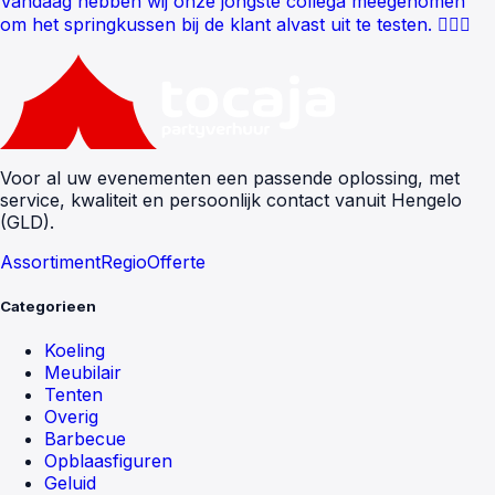
Vandaag hebben wij onze jongste collega meegenomen
om het springkussen bij de klant alvast uit te testen. 🤸🏻‍♂️
Voor al uw evenementen een passende oplossing, met
service, kwaliteit en persoonlijk contact vanuit Hengelo
(GLD).
Assortiment
Regio
Offerte
Categorieen
Koeling
Meubilair
Tenten
Overig
Barbecue
Opblaasfiguren
Geluid