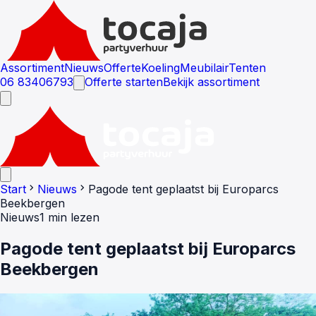
Assortiment
Nieuws
Offerte
Koeling
Meubilair
Tenten
06 83406793
Offerte starten
Bekijk assortiment
chevron_right
chevron_right
Start
Nieuws
Pagode tent geplaatst bij Europarcs
Beekbergen
Nieuws
1 min lezen
Pagode tent geplaatst bij Europarcs
Beekbergen